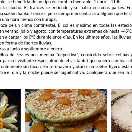
le, se beneficia de un tipo de cambio favorable, 1 euro = 11dh.
la ciudad. El francés se entiende y se habla en todas partes. En 
 no suelen hablar francés, pero siempre encontrará a alguien que le s
e una hora menos con Europa.
oza de un clima continental. El sol es máximo en todas las estaci
en verano, julio y agosto, con temperaturas extremas de hasta +45°C 
 alcanzar los 0°C durante unos días. En los últimos años, las lluvias
n forma de fuertes lluvias.
zo a junio y septiembre a enero.
na de Fez es una medina "deportiva", construida sobre colinas y
 para el visitante (especialmente el visitante) que quiera caminar a
entemente sin tacón. En p rimavera y otoño, un suéter ligero está d
re el día y la noche puede ser significativa. Cualquiera que sea l