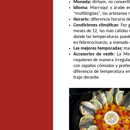
Moneda:
dirham, no convertib
Idioma:
Marroquí y árabe en 
"multilingües", los artesanos
Horario:
diferencia horaria d
Condiciones climáticas:
Fez g
meses de 12, las más cálidas 
donde las temperaturas pueden
en febrero/marzo, a menudo e
Las mejores temporadas:
mar
Accesorios de vestir:
La Medi
requieren de manera irregular
con zapatos cómodos y prefer
diferencia de temperatura ent
traje decente.