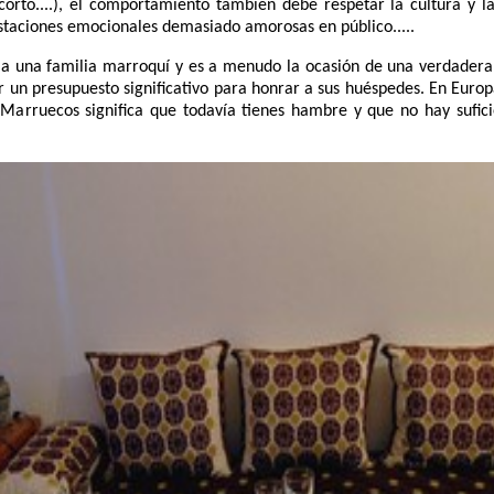
a corto....), el comportamiento también debe respetar la cultura y 
staciones emocionales demasiado amorosas en público.....
 a una familia marroquí y es a menudo la ocasión de una verdadera f
 un presupuesto significativo para honrar a sus huéspedes. En Euro
 Marruecos significa que todavía tienes hambre y que no hay sufic