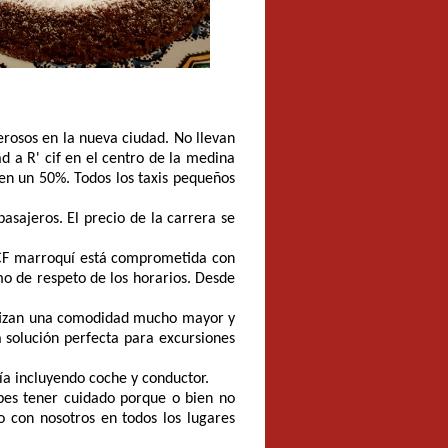
erosos en la nueva ciudad. No llevan
ad a R' cif en el centro de la medina
 en un 50%. Todos los taxis pequeños
sajeros. El precio de la carrera se
NCF marroquí está comprometida con
mo de respeto de los horarios. Desde
antizan una comodidad mucho mayor y
a solución perfecta para excursiones
día incluyendo coche y conductor.
bes tener cuidado porque o bien no
to con nosotros en todos los lugares