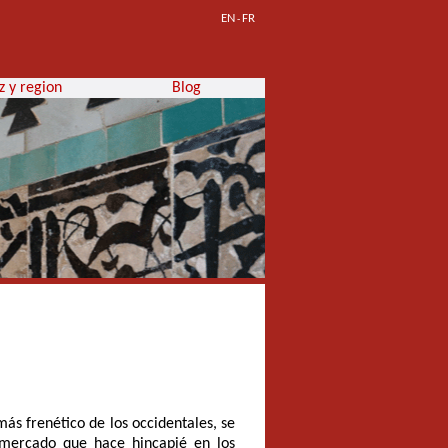
EN
FR
-
z y region
Blog
más frenético de los occidentales, se
 mercado que hace hincapié en los