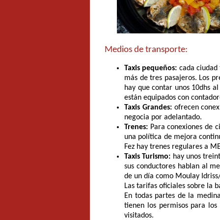
Medios de transporte:
Taxis pequeños:
cada ciudad t
más de tres pasajeros. Los pr
hay que contar unos 10dhs al 
están equipados con contadore
Taxis Grandes:
ofrecen conexi
negocia por adelantado.
Trenes:
Para conexiones de ci
una política de mejora contin
Fez hay trenes regulares a 
Taxis Turismo:
hay unos trein
sus conductores hablan al men
de un día como Moulay Idriss/
Las tarifas oficiales sobre l
En todas partes de la medina
tienen los permisos para los 
visitados.