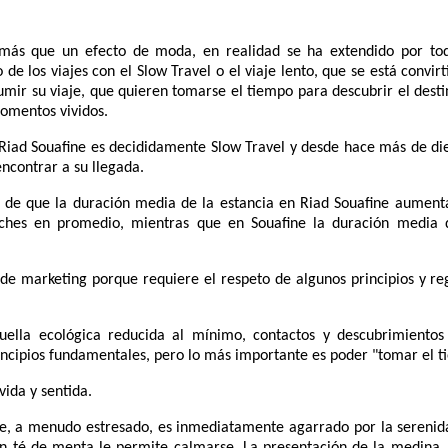
 más que un efecto de moda, en realidad se ha extendido por to
e los viajes con el Slow Travel o el viaje lento, que se está convirt
sumir su viaje, que quieren tomarse el tiempo para descubrir el dest
momentos vividos.
Riad Souafine es decididamente Slow Travel y desde hace más de die
contrar a su llegada.
o de que la duración media de la estancia en Riad Souafine aument
noches en promedio, mientras que en Souafine la duración media 
de marketing porque requiere el respeto de algunos principios y reg
huella ecológica reducida al mínimo, contactos y descubrimientos 
ncipios fundamentales, pero lo más importante es poder "tomar el ti
vida y sentida.
fine, a menudo estresado, es inmediatamente agarrado por la sereni
n té de menta le permite calmarse. La presentación de la medina, 