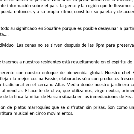
 información sobre el país, la gente y la región que le llevamos a
ueda entonces y a su propio ritmo, constituir su paleta y de acuer
todo su significado en Souafine porque es posible desayunar a partir
a....
dividuo. Las cenas no se sirven después de las 9pm para preserva
traemos a nuestros residentes está resueltamente en el espíritu de 
oherente con nuestro enfoque de bienvenida global. Nuestro chef 
lejan la mejor cocina Fassie, elaboradas sólo con productos fresco
tradicional en el cercano Atlas Medio donde nuestro jardinero cu
 almendras. El aceite de oliva, que utilizamos, virgen extra, prim
de la finca familiar de Hassan situada en las inmediaciones de Fez.
ón de platos marroquíes que se disfrutan sin prisas. Son como u
rtitura musical en cinco movimientos.