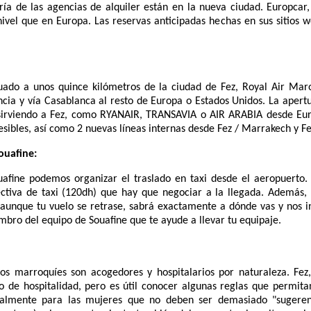
a de las agencias de alquiler están en la nueva ciudad. Europcar
nivel que en Europa. Las reservas anticipadas hechas en sus sitios 
tuado a unos quince kilómetros de la ciudad de Fez, Royal Air Maro
ancia y vía Casablanca al resto de Europa o Estados Unidos. La apert
 sirviendo a Fez, como RYANAIR, TRANSAVIA o AIR ARABIA desde Eu
sibles, así como 2 nuevas líneas internas desde Fez / Marrakech y Fe
ouafine:
uafine podemos organizar el traslado en taxi desde el aeropuerto. 
ctiva de taxi (120dh) que hay que negociar a la llegada. Además, 
aunque tu vuelo se retrase, sabrá exactamente a dónde vas y nos 
bro del equipo de Souafine que te ayude a llevar tu equipaje.
 marroquíes son acogedores y hospitalarios por naturaleza. Fez, l
o de hospitalidad, pero es útil conocer algunas reglas que permitan
ialmente para las mujeres que no deben ser demasiado "sugerente