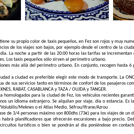
iene su propio color de taxis pequeños, en Fez son rojos y muy num
ecios de los viajes son bajos, por ejemplo desde el centro de la ciud
día. La noche a partir de las 20:00 horas las tarifas se incrementan
s. Los taxis pequeños sólo sirven al perímetro urbano.
ones más allá del perímetro urbano. En conjunto, recogen hasta 6 pa
udad a ciudad es preferible elegir este modo de transporte. La O
ua de sus servicios tanto en términos de confort de los pasajeros co
MEKNES, RABAT, CASABLANCA y TAZA / OUJDA y TANGER.
ta homologados para la ciudad de Fez, los vehículos recientes gar
os un idioma extranjero. Se alquilan por viaje, día o estancia. Es l
Volubilis/Meknes o el Atlas Medio, Séfrou/Ifrane/Azrou
a base de 3/4 personas máximo son 800dhs (73€) para los viajes de un 
 habrá planificadores que ofrecerán excursiones a bajo precio. De
circuitos turísticos o bien se pondrán al día poniéndose en contac